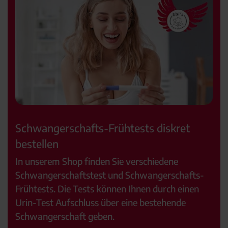
Schwangerschafts-Frühtests diskret
bestellen
In unserem Shop finden Sie verschiedene
Schwangerschaftstest und Schwangerschafts-
Frühtests. Die Tests können Ihnen durch einen
Urin-Test Aufschluss über eine bestehende
Schwangerschaft geben.