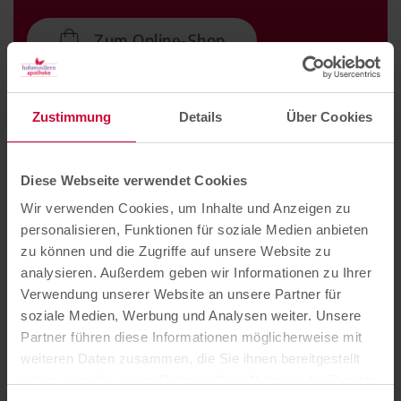
Zum Online-Shop
1. Ausbleiben der Regelblutung,
Zustimmung
Details
Über Cookies
Schmierblutungen oder leichte Blutungen
Auch wenn das Ausbleiben der Regelblutung zu den
Diese Webseite verwendet Cookies
typischen frühen Schwangerschaftsanzeichen
Wir verwenden Cookies, um Inhalte und Anzeigen zu
gehört, so können auch Schmierblutungen oder
personalisieren, Funktionen für soziale Medien anbieten
leichte Blutungen frühe Anzeichen sein.
zu können und die Zugriffe auf unsere Website zu
Schmierblutungen oder leichte Blutungen werden
analysieren. Außerdem geben wir Informationen zu Ihrer
auch als Einnistungsblutung bezeichnet und können
Verwendung unserer Website an unsere Partner für
soziale Medien, Werbung und Analysen weiter. Unsere
bei bis zu einem Drittel der Schwangeren auftreten.
Partner führen diese Informationen möglicherweise mit
Die Einnistungsblutung tritt als frühes
weiteren Daten zusammen, die Sie ihnen bereitgestellt
Schwangerschaftsanzeichen normalerweise 10 bis
haben oder die sie im Rahmen Ihrer Nutzung der Dienste
14 Tage nach der Empfängnis auf, kurz bevor oder