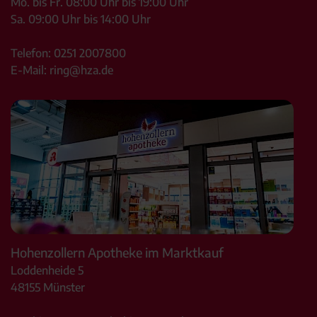
Mo. bis Fr. 08:00 Uhr bis 19:00 Uhr
Sa. 09:00 Uhr bis 14:00 Uhr
Telefon:
0251 2007800
E-Mail:
ring@hza.de
Hohenzollern Apotheke im Marktkauf
Loddenheide 5
48155
Münster