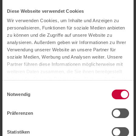
Wir knüpfen neue Kontakte und bauen unser
Netzwerk aus.
Diese Webseite verwendet Cookies
Wir verwenden Cookies, um Inhalte und Anzeigen zu
personalisieren, Funktionen für soziale Medien anbieten
zu können und die Zugriffe auf unsere Website zu
analysieren. Außerdem geben wir Informationen zu Ihrer
Verwendung unserer Website an unsere Partner für
soziale Medien, Werbung und Analysen weiter. Unsere
Partner führen diese Informationen möglicherweise mit
weiteren Daten zusammen, die Sie ihnen bereitgestellt
haben oder die sie im Rahmen Ihrer Nutzung der Dienste
gesammelt haben. Sie können der Verwendung von
Einwilligungsauswahl
notwendigen Cookies zustimmen
oder
hier Ihre
Notwendig
individuelle Auswahl bestätigen
.
Präferenzen
Statistiken