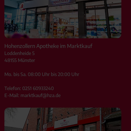
Hohenzollern Apotheke im Marktkauf
Loddenheide 5
48155
Münster
Mo. bis Sa. 08:00 Uhr bis 20:00 Uhr
Telefon:
0251 60933240
E-Mail:
marktkauf@hza.de