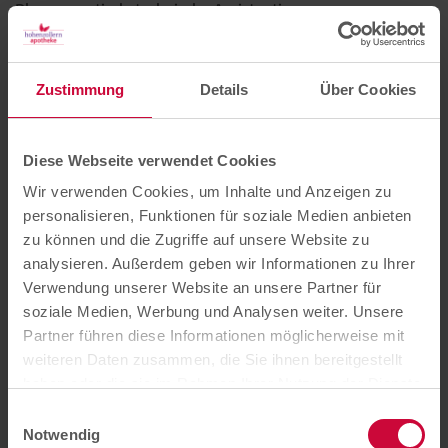
Pharmazeutisch-technische Assistentin
Zustimmung
Details
Über Cookies
Diese Webseite verwendet Cookies
Wir verwenden Cookies, um Inhalte und Anzeigen zu
personalisieren, Funktionen für soziale Medien anbieten
zu können und die Zugriffe auf unsere Website zu
analysieren. Außerdem geben wir Informationen zu Ihrer
Verwendung unserer Website an unsere Partner für
soziale Medien, Werbung und Analysen weiter. Unsere
Partner führen diese Informationen möglicherweise mit
weiteren Daten zusammen, die Sie ihnen bereitgestellt
Katrin Schmellenkamp
haben oder die sie im Rahmen Ihrer Nutzung der Dienste
Team Assistentin
gesammelt haben. Sie können der Verwendung von
Einwilligungsauswahl
notwendigen Cookies zustimmen
oder
hier Ihre
Notwendig