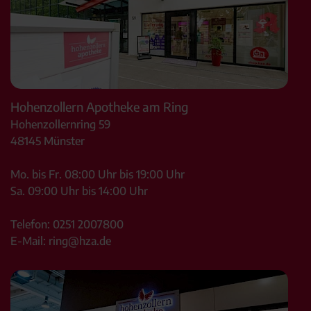
Hohenzollern Apotheke am Ring
Hohenzollernring 59
48145
Münster
Mo. bis Fr. 08:00 Uhr bis 19:00 Uhr
Sa. 09:00 Uhr bis 14:00 Uhr
Telefon:
0251 2007800
E-Mail:
ring@hza.de