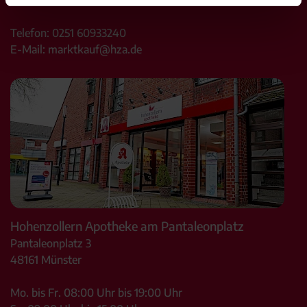
Telefon:
0251 60933240
E-Mail:
marktkauf@hza.de
Hohenzollern Apotheke am Pantaleonplatz
Pantaleonplatz 3
48161
Münster
Mo. bis Fr. 08:00 Uhr bis 19:00 Uhr