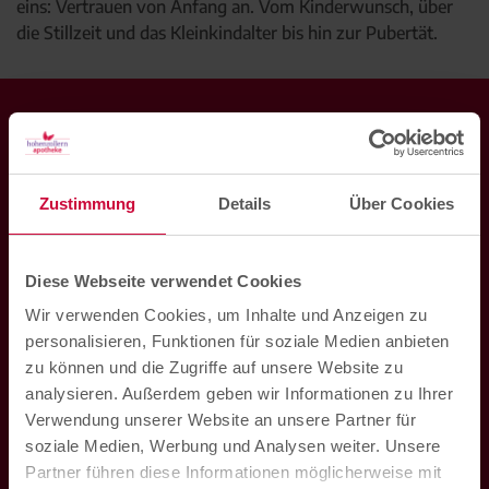
eins: Vertrauen von Anfang an. Vom Kinderwunsch, über
die Stillzeit und das Kleinkindalter bis hin zur Pubertät.
Zustimmung
Details
Über Cookies
Diese Webseite verwendet Cookies
Wir verwenden Cookies, um Inhalte und Anzeigen zu
personalisieren, Funktionen für soziale Medien anbieten
zu können und die Zugriffe auf unsere Website zu
Hohenzollern Apotheke am Ring
analysieren. Außerdem geben wir Informationen zu Ihrer
Hohenzollernring 59
Verwendung unserer Website an unsere Partner für
48145
Münster
soziale Medien, Werbung und Analysen weiter. Unsere
Partner führen diese Informationen möglicherweise mit
Mo. bis Fr. 08:00 Uhr bis 19:00 Uhr