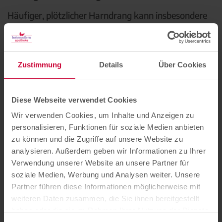
Häufiger, plötzlicher Harndrang kann insbesondere
bei der spastischen Blase vorkommen. Dies ist auf
die erniedrigte Kapazität der Blase und/oder auf eine
Störung des Kontrollmechanismus zurückzuführen.
Zustimmung
Details
Über Cookies
Als häufig gilt dabei: mehr als acht Toilettengänge in
24 Stunden.
Ist die Blasenmuskulatur überaktiv und kontrahiert
Diese Webseite verwendet Cookies
häufiger als üblich, kann es zu unkontrolliertem
Wir verwenden Cookies, um Inhalte und Anzeigen zu
Harnabfluss von einigen Tropfen bis hin zu größeren
personalisieren, Funktionen für soziale Medien anbieten
Urinmengen kommen. Dieser unkontrollierte
zu können und die Zugriffe auf unsere Website zu
analysieren. Außerdem geben wir Informationen zu Ihrer
Urinverlust wird als Harninkontinenz bezeichnet und
Verwendung unserer Website an unsere Partner für
kann auch nachts im Schlaf auftreten.
soziale Medien, Werbung und Analysen weiter. Unsere
Partner führen diese Informationen möglicherweise mit
Harnverhalt
weiteren Daten zusammen, die Sie ihnen bereitgestellt
haben oder die sie im Rahmen Ihrer Nutzung der Dienste
Haben Patient:innen Schwierigkeiten, das