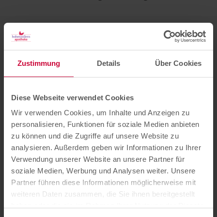
Zustimmung
Details
Über Cookies
Diese Webseite verwendet Cookies
Wir verwenden Cookies, um Inhalte und Anzeigen zu
Die Nährstoffversorgung ist sehr individuell
personalisieren, Funktionen für soziale Medien anbieten
und hängt von körperlichen Faktoren,
zu können und die Zugriffe auf unsere Website zu
eingenommenen Medikamenten aber auch
analysieren. Außerdem geben wir Informationen zu Ihrer
von den aktuellen Lebensumständen ab. Mit
Verwendung unserer Website an unsere Partner für
unserer Mikronährstoffberatung helfen wir
soziale Medien, Werbung und Analysen weiter. Unsere
Patient:innen dabei Nährstoffräuber zu
Partner führen diese Informationen möglicherweise mit
erkennen und den Körper mit passenden
weiteren Daten zusammen, die Sie ihnen bereitgestellt
Nahrungsergänzungsmitteln gezielt zu
haben oder die sie im Rahmen Ihrer Nutzung der Dienste
unterstützen.