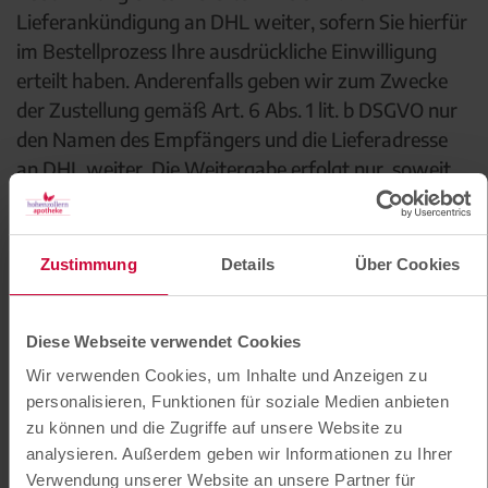
Lieferankündigung an DHL weiter, sofern Sie hierfür
im Bestellprozess Ihre ausdrückliche Einwilligung
erteilt haben. Anderenfalls geben wir zum Zwecke
der Zustellung gemäß Art. 6 Abs. 1 lit. b DSGVO nur
den Namen des Empfängers und die Lieferadresse
an DHL weiter. Die Weitergabe erfolgt nur, soweit
dies für die Warenlieferung erforderlich ist. In diesem
Fall ist eine vorherige Abstimmung des Liefertermins
mit DHL bzw. die Lieferankündigung nicht möglich.
Zustimmung
Details
Über Cookies
Die Einwilligung kann jederzeit mit Wirkung für die
Zukunft gegenüber dem oben bezeichneten
Diese Webseite verwendet Cookies
Verantwortlichen oder gegenüber dem
Transportdienstleister DHL widerrufen werden.
Wir verwenden Cookies, um Inhalte und Anzeigen zu
personalisieren, Funktionen für soziale Medien anbieten
Radlaster GmbH
zu können und die Zugriffe auf unsere Website zu
Erfolgt die Zustellung der Ware durch den
analysieren. Außerdem geben wir Informationen zu Ihrer
Transportdienstleister Radlaster (Radlaster GmbH,
Verwendung unserer Website an unsere Partner für