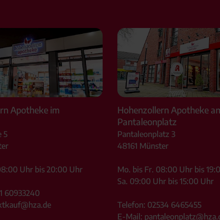
rn Apotheke im
Hohenzollern Apotheke a
Pantaleonplatz
 5
Pantaleonplatz 3
er
48161
Münster
08:00 Uhr bis 20:00 Uhr
Mo. bis Fr. 08:00 Uhr bis 19:
Sa. 09:00 Uhr bis 15:00 Uhr
1 60933240
ktkauf@hza.de
Telefon:
02534 6465455
E-Mail:
pantaleonplatz@hza.