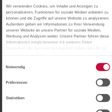
intravenöse Verabreichung von Antibiotika
Wir verwenden Cookies, um Inhalte und Anzeigen zu
Reduzierung oder Vermeidung von
personalisieren, Funktionen für soziale Medien anbieten zu
Krankenhausaufenthalten
können und die Zugriffe auf unsere Website zu analysieren.
Außerdem geben wir Informationen zu Ihrer Verwendung
Onkologische Versorgung
unserer Website an unsere Partner für soziale Medien,
Werbung und Analysen weiter. Unsere Partner führen diese
Wechselwirkungs-Check und Lösen
Informationen möglicherweise mit weiteren Daten
arzneimittelbezogener Probleme
zusammen, die Sie ihnen bereitgestellt haben oder die sie
Management von Nebenwirkungen bei
im Rahmen Ihrer Nutzung der Dienste gesammelt
intravenösen und oralen Krebstherapien
haben. Sie können der Verwendung von
notwendigen
Einwilligungsauswahl
Cookies zustimmen
oder
hier Ihre individuelle Auswahl
Informationsmaterial zu Prophylaxe- und
Notwendig
bestätigen
.
Therapiemaßnahmen im häuslichen Umfeld
Beratung zu Begleitmedikation,
Präferenzen
Mikronährstoffen und komplementären
Therapieverfahren
Statistiken