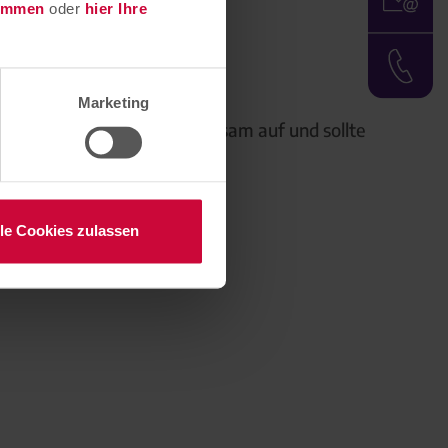
timmen
oder
hier Ihre
rstopfung?
Marketing
chronische Verstopfung langsam auf und sollte
estehen:
lle Cookies zulassen