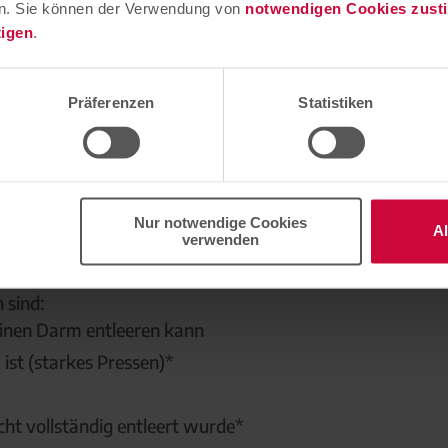
n. Sie können der Verwendung von
notwendigen Cookies zus
tigen
.
rhaupt eine chronische Ve
Präferenzen
Statistiken
nd meist mühelos behandelt werden kann, baut sich eine 
n folgende drei Kriterien seit mindestens drei Monaten b
Nur notwendige Cookies
A
hren
verwenden
 sind:
einen Darm entleeren kann
st (starkes Pressen)*
icht vollständig entleert wurde*