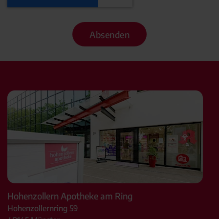
Absenden
Hohenzollern Apotheke am Ring
Hohenzollernring 59