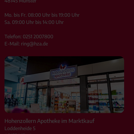
48145
Münster
Mo. bis Fr. 08:00 Uhr bis 19:00 Uhr
Sa. 09:00 Uhr bis 14:00 Uhr
Telefon:
0251 2007800
E-Mail:
ring@hza.de
Hohenzollern Apotheke im Marktkauf
Loddenheide 5