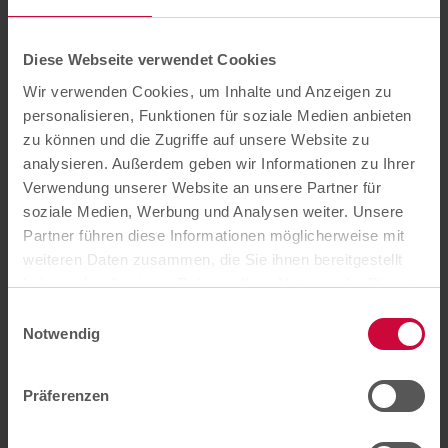
Diese Webseite verwendet Cookies
Wir verwenden Cookies, um Inhalte und Anzeigen zu
personalisieren, Funktionen für soziale Medien anbieten
zu können und die Zugriffe auf unsere Website zu
analysieren. Außerdem geben wir Informationen zu Ihrer
Gesundheitsleistungen
Verwendung unserer Website an unsere Partner für
soziale Medien, Werbung und Analysen weiter. Unsere
Partner führen diese Informationen möglicherweise mit
Das könnte Sie auch interessieren
weiteren Daten zusammen, die Sie ihnen bereitgestellt
haben oder die sie im Rahmen Ihrer Nutzung der Dienste
gesammelt haben. Sie können der Verwendung von
Einwilligungsauswahl
notwendigen Cookies zustimmen
oder
hier Ihre
Notwendig
individuelle Auswahl bestätigen
.
Präferenzen