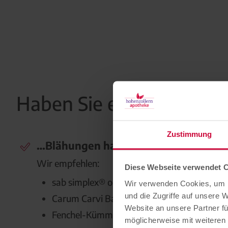
Haben Sie etwas, wenn 
Zustimmung
…Blähungen hat?
Wir empfehlen:
Diese Webseite verwendet 
sab simplex®
oder
Lefax® Pump-Liquid
Wir verwenden Cookies, um I
und die Zugriffe auf unsere 
Carum Carvi Baby-Kümmelzäpfchen
Website an unsere Partner fü
Fenchel-Kümmel-Öl von der Bahnhof-Apot
möglicherweise mit weiteren