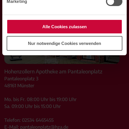
Marketing
Alle Cookies zulassen
Nur notwendige Cookies verwenden
Hohenzollern Apotheke am Pantaleonplatz
Pantaleonplatz 3
48161
Münster
Mo. bis Fr. 08:00 Uhr bis 19:00 Uhr
Sa. 09:00 Uhr bis 15:00 Uhr
Telefon:
02534 6465455
E-Mail:
pantaleonplatz@hza.de