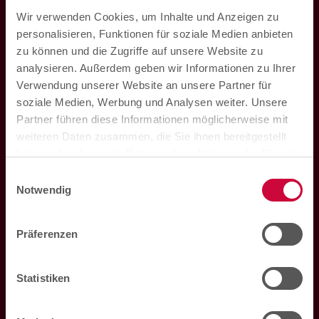
E-Mail:
ring@hza.de
Wir verwenden Cookies, um Inhalte und Anzeigen zu
personalisieren, Funktionen für soziale Medien anbieten
zu können und die Zugriffe auf unsere Website zu
analysieren. Außerdem geben wir Informationen zu Ihrer
Verwendung unserer Website an unsere Partner für
soziale Medien, Werbung und Analysen weiter. Unsere
Partner führen diese Informationen möglicherweise mit
weiteren Daten zusammen, die Sie ihnen bereitgestellt
haben oder die sie im Rahmen Ihrer Nutzung der Dienste
gesammelt haben. Sie können der Verwendung von
Einwilligungsauswahl
notwendigen Cookies zustimmen
oder
hier Ihre
Hohenzollern Apotheke im Marktkauf
Notwendig
individuelle Auswahl bestätigen
.
Loddenheide 5
48155
Münster
Präferenzen
Mo. bis Sa. 08:00 Uhr bis 20:00 Uhr
Statistiken
Telefon:
0251 60933240
E-Mail:
marktkauf@hza.de