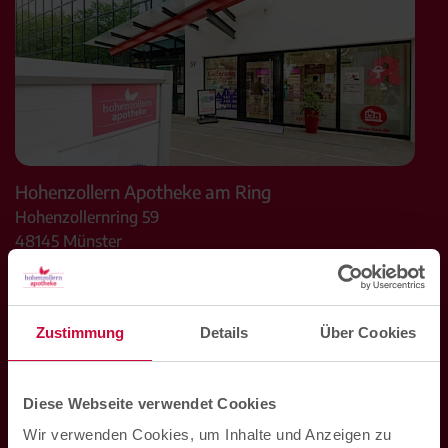
Hohenzollern Apotheke am Ring
Hohenzollernring 59
48145
Münster
Mo. bis Fr. 08:00 Uhr bis 19:00 Uhr
Sa. 09:00 Uhr bis 14:00 Uhr
Zustimmung
Details
Über Cookies
Telefon:
0251 2007800
E-Mail:
ring@hza.de
Diese Webseite verwendet Cookies
Wir verwenden Cookies, um Inhalte und Anzeigen zu