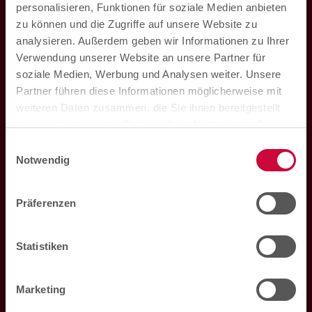
personalisieren, Funktionen für soziale Medien anbieten
zu können und die Zugriffe auf unsere Website zu
analysieren. Außerdem geben wir Informationen zu Ihrer
Verwendung unserer Website an unsere Partner für
soziale Medien, Werbung und Analysen weiter. Unsere
Partner führen diese Informationen möglicherweise mit
weiteren Daten zusammen, die Sie ihnen bereitgestellt
haben oder die sie im Rahmen Ihrer Nutzung der Dienste
Hohenzollern Apotheke im Marktkauf
gesammelt haben. Sie können der Verwendung von
Einwilligungsauswahl
Loddenheide 5
notwendigen Cookies zustimmen
oder
hier Ihre
Notwendig
48155
Münster
individuelle Auswahl bestätigen
.
Mo. bis Sa. 08:00 Uhr bis 20:00 Uhr
Präferenzen
Telefon:
0251 60933240
Statistiken
E-Mail:
marktkauf@hza.de
Marketing