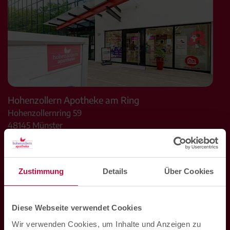
Hohenzollern Apotheke am Ring
Hohenzollernring 59
48145
Münster
Mo. bis Fr. 08:00 Uhr bis 19:00 Uhr
Sa. 09:00 Uhr bis 14:00 Uhr
Zustimmung
Details
Über Cookies
Telefon:
0251 2007800
E-Mail:
ring@hza.de
Diese Webseite verwendet Cookies
Wir verwenden Cookies, um Inhalte und Anzeigen zu