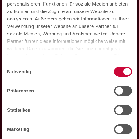
personalisieren, Funktionen für soziale Medien anbieten
zu können und die Zugriffe auf unsere Website zu
analysieren. Außerdem geben wir Informationen zu Ihrer
Verwendung unserer Website an unsere Partner für
soziale Medien, Werbung und Analysen weiter. Unsere
Partner führen diese Informationen möglicherweise mit
weiteren Daten zusammen, die Sie ihnen bereitgestellt
haben oder die sie im Rahmen Ihrer Nutzung der Dienste
Hohenzollern Apotheke im Marktkauf
gesammelt haben. Sie können der Verwendung von
Einwilligungsauswahl
Loddenheide 5
notwendigen Cookies zustimmen
oder
hier Ihre
Notwendig
48155
Münster
individuelle Auswahl bestätigen
.
Präferenzen
Mo. bis Sa. 08:00 Uhr bis 20:00 Uhr
Telefon:
0251 60933240
Statistiken
E-Mail:
marktkauf@hza.de
Marketing