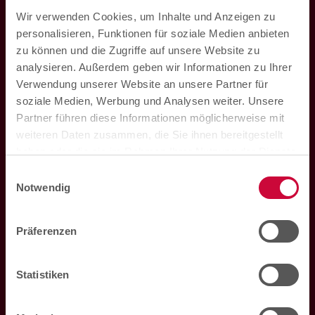
E-Mail:
ring@hza.de
Wir verwenden Cookies, um Inhalte und Anzeigen zu
personalisieren, Funktionen für soziale Medien anbieten
zu können und die Zugriffe auf unsere Website zu
analysieren. Außerdem geben wir Informationen zu Ihrer
Verwendung unserer Website an unsere Partner für
soziale Medien, Werbung und Analysen weiter. Unsere
Partner führen diese Informationen möglicherweise mit
weiteren Daten zusammen, die Sie ihnen bereitgestellt
haben oder die sie im Rahmen Ihrer Nutzung der Dienste
gesammelt haben. Sie können der Verwendung von
Einwilligungsauswahl
notwendigen Cookies zustimmen
oder
hier Ihre
Hohenzollern Apotheke im Marktkauf
Notwendig
individuelle Auswahl bestätigen
.
Loddenheide 5
48155
Münster
Präferenzen
Mo. bis Sa. 08:00 Uhr bis 20:00 Uhr
Statistiken
Telefon:
0251 60933240
E-Mail:
marktkauf@hza.de