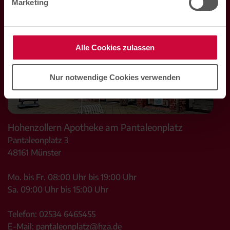
Marketing
Alle Cookies zulassen
Nur notwendige Cookies verwenden
Hohenzollern Apotheke am Pantaleonplatz
Pantaleonplatz 3
48161
Münster
Mo. bis Fr. 08:00 Uhr bis 19:00 Uhr
Sa. 09:00 Uhr bis 15:00 Uhr
Telefon:
02534 6465455
E-Mail:
pantaleonplatz@hza.de