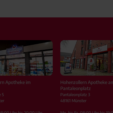
rn Apotheke im
Hohenzollern Apotheke a
Pantaleonplatz
 5
Pantaleonplatz 3
er
48161
Münster
08:00 Uhr bis 20:00 Uhr
Mo. bis Fr. 08:00 Uhr bis 19: