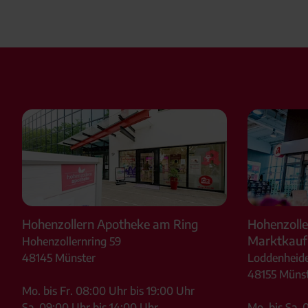
Hohenzollern Apotheke am Ring
Hohenzolle
Marktkauf
Hohenzollernring 59
48145
Münster
Loddenheide
48155
Münst
Mo. bis Fr. 08:00 Uhr bis 19:00 Uhr
Sa. 09:00 Uhr bis 14:00 Uhr
Mo. bis Sa. 