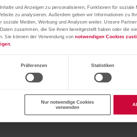
t, in unserem Online-Shop, über WhatsApp, E-Mail oder pe
nhalte und Anzeigen zu personalisieren, Funktionen für soziale
Website zu analysieren. Außerdem geben wir Informationen zu I
r soziale Medien, Werbung und Analysen weiter. Unsere Partner
 Daten zusammen, die Sie ihnen bereitgestellt haben oder die s
potheke
n. Sie können der Verwendung von
notwendigen Cookies zus
tigen
.
s erhalten.
Präferenzen
Statistiken
ine-Shop oder per Fax
Nur notwendige Cookies
A
zept:
verwenden