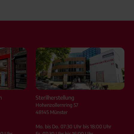
m
Sterilherstellung
Hohenzollernring 57
48145
Münster
Mo. bis Do. 07:30 Uhr bis 18:00 Uhr
00 Uhr
Fr. 07:30 Uhr bis 16:00 Uhr