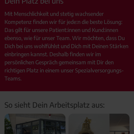
Dein Platz bei uns
Mit Menschlichkeit und stetig wachsender
Kompetenz finden wir für jede:n die beste Lösung:
Das gilt für unsere Patient:innen und Kund:innen
ebenso, wie für unser Team. Wir möchten, dass Du
Dich bei uns wohlfühlst und Dich mit Deinen Stärken
einbringen kannst. Deshalb finden wir im
persönlichen Gespräch gemeinsam mit Dir den
richtigen Platz in einem unser Spezialversorgungs-
Teams.
So sieht Dein Arbeitsplatz aus: