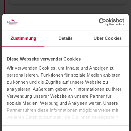
Einladung zum persönlichen Gespräch
Wenn dein Profil zu den Anforderungen passt
Zustimmung
Details
Über Cookies
und du unser Interesse geweckt hast, laden wir
dich herzlich zu einem persönlichen Gespräch
ein.
Diese Webseite verwendet Cookies
Wir verwenden Cookies, um Inhalte und Anzeigen zu
personalisieren, Funktionen für soziale Medien anbieten
zu können und die Zugriffe auf unsere Website zu
Das Kennenlernen
analysieren. Außerdem geben wir Informationen zu Ihrer
Verwendung unserer Website an unsere Partner für
Das Gespräch findet in unserer Verwaltung am
soziale Medien, Werbung und Analysen weiter. Unsere
Hohenzollernring 49-51 mit Kolleg:innen aus
Partner führen diese Informationen möglicherweise mit
dem Bereich Personal und der Leitung des
weiteren Daten zusammen, die Sie ihnen bereitgestellt
jeweiligen Bereichs statt. Wir möchten dich als
haben oder die sie im Rahmen Ihrer Nutzung der Dienste
Menschen kennenlernen und dir Raum für