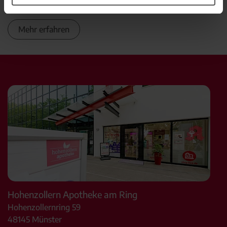
Termin in der HZA im Marktkauf
Mehr erfahren
Hohenzollern Apotheke am Ring
Hohenzollernring 59
48145
Münster