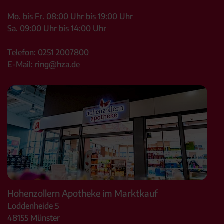
Mo. bis Fr. 08:00 Uhr bis 19:00 Uhr
Sa. 09:00 Uhr bis 14:00 Uhr
Telefon:
0251 2007800
E-Mail:
ring@hza.de
Hohenzollern Apotheke im Marktkauf
Loddenheide 5
48155
Münster