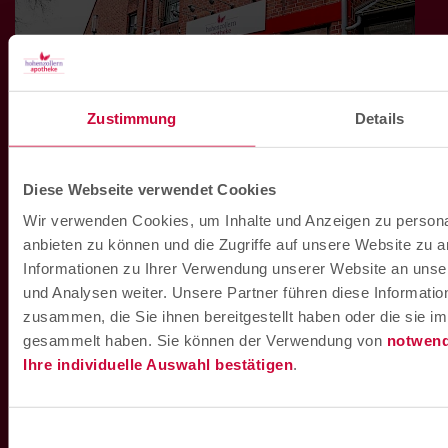
Zustimmung
Details
Hohenzollern Apotheke am Pantaleonplatz
Diese Webseite verwendet Cookies
Pantaleonplatz 3
Wir verwenden Cookies, um Inhalte und Anzeigen zu personal
48161
Münster
anbieten zu können und die Zugriffe auf unsere Website zu 
Informationen zu Ihrer Verwendung unserer Website an unse
Mo. bis Fr. 08:00 Uhr bis 19:00 Uhr
und Analysen weiter. Unsere Partner führen diese Informati
Sa. 09:00 Uhr bis 15:00 Uhr
zusammen, die Sie ihnen bereitgestellt haben oder die sie 
gesammelt haben. Sie können der Verwendung von
notwend
Telefon:
02534 6465455
Ihre individuelle Auswahl bestätigen
.
E-Mail:
pantaleonplatz@hza.de
Einwilligungsauswahl