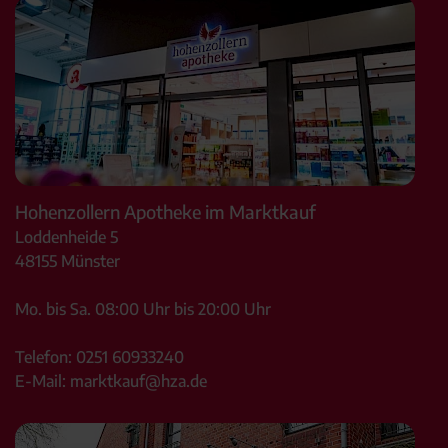
Hohenzollern Apotheke im Marktkauf
Loddenheide 5
48155
Münster
Mo. bis Sa. 08:00 Uhr bis 20:00 Uhr
Telefon:
0251 60933240
E-Mail:
marktkauf@hza.de