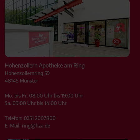
Hohenzollern Apotheke am Ring
Hohenzollernring 59
48145
Münster
Mo. bis Fr. 08:00 Uhr bis 19:00 Uhr
Sa. 09:00 Uhr bis 14:00 Uhr
Telefon:
0251 2007800
E-Mail:
ring@hza.de